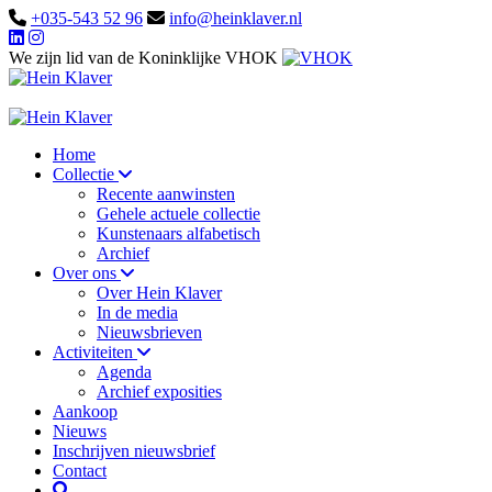
+035-543 52 96
info@heinklaver.nl
We zijn lid van de Koninklijke VHOK
Home
Collectie
Recente aanwinsten
Gehele actuele collectie
Kunstenaars alfabetisch
Archief
Over ons
Over Hein Klaver
In de media
Nieuwsbrieven
Activiteiten
Agenda
Archief exposities
Aankoop
Nieuws
Inschrijven nieuwsbrief
Contact