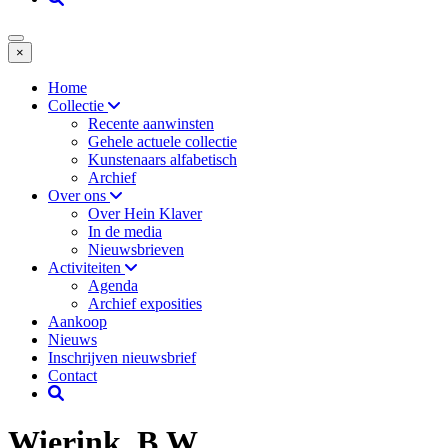
×
Home
Collectie
Recente aanwinsten
Gehele actuele collectie
Kunstenaars alfabetisch
Archief
Over ons
Over Hein Klaver
In de media
Nieuwsbrieven
Activiteiten
Agenda
Archief exposities
Aankoop
Nieuws
Inschrijven nieuwsbrief
Contact
Wierink, B.W.